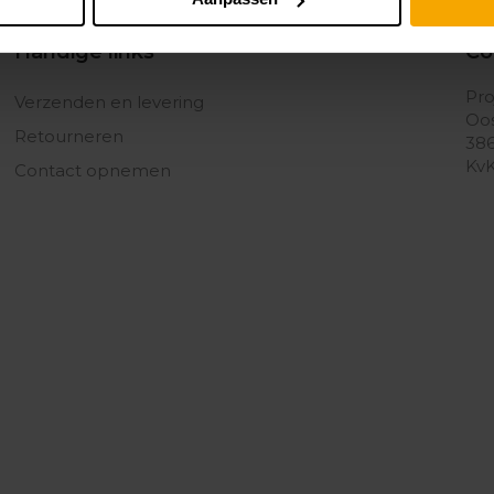
Handige links
Co
Pro
Verzenden en levering
Oos
Retourneren
386
KvK
Contact opnemen