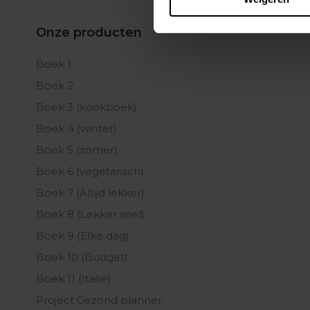
Onze producten
Boek 1
Boek 2
Boek 3 (kookboek)
Boek 4 (winter)
Boek 5 (zomer)
Boek 6 (vegetarisch)
Boek 7 (Altijd lekker)
Boek 8 (Lekker snel)
Boek 9 (Elke dag)
Boek 10 (Budget)
Boek 11 (Italië)
Project Gezond planner