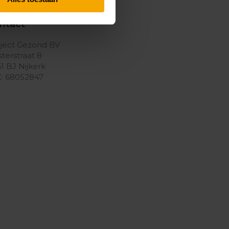
ntact
ject Gezond BV
terstraat 8
1 BJ Nijkerk
: 68052847